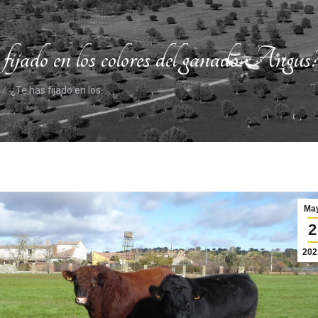
fijado en los colores del ganado Angus
¿Te has fijado en los…
Ma
2
202