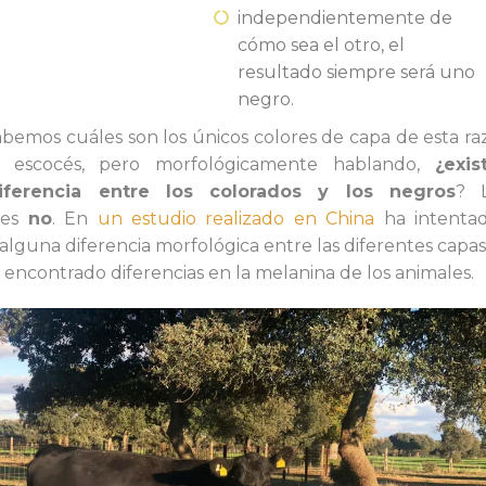
independientemente de
cómo sea el otro, el
resultado siempre será uno
negro.
abemos cuáles son los únicos colores de capa de esta ra
n escocés, pero morfológicamente hablando,
¿exis
iferencia entre los colorados y los negros
? 
 es
no
. En
un estudio realizado en China
ha intenta
alguna diferencia morfológica entre las diferentes capas
 encontrado diferencias en la melanina de los animales.