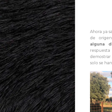
Ahora ya s
de orige
alguna d
respuesta
demostrar 
solo se han