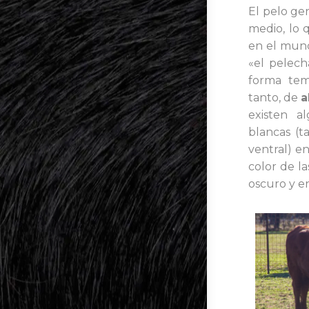
El pelo ge
medio, lo
en el mund
«el pelech
forma tem
tanto, de
a
existen a
blancas (t
ventral)
en
color de l
oscuro y e