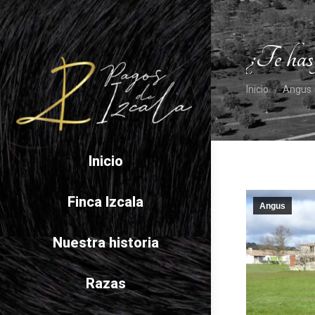
¿Te has 
Estás aquí:
Inicio
Angus
Inicio
Finca Izcala
Angus
Nuestra historia
Razas