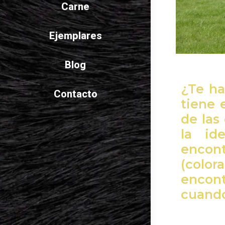
Carne
Ejemplares
Blog
¿Te ha
Contacto
tiene 
de las
la id
encon
(colora
encon
cuando