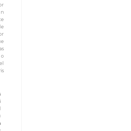
or
ún
ce
de
or
ue
as
 o
el
is
s
i
l
)
n
s