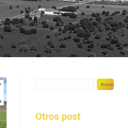
?
y
Buscar
1
Otros post