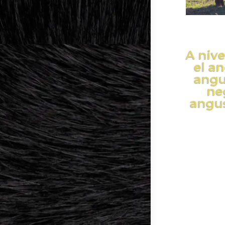
A nive
el an
angu
ne
angus