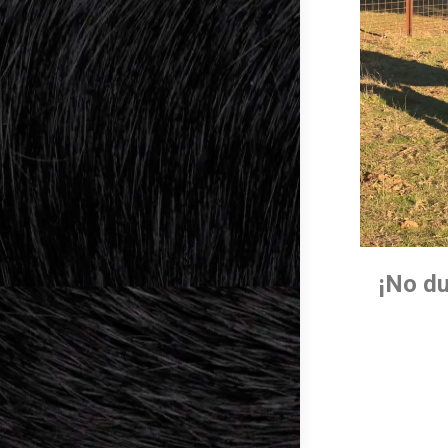
¡No du