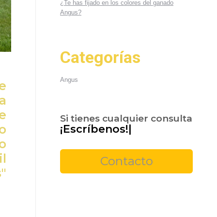
¿Te has fijado en los colores del ganado
Angus?
Categorías
Angus
e
a
e
Si tienes cualquier consulta
o
¡Lláma
|
o
il
Contacto
"