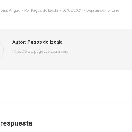
oría:
Angus
Por
Pagos de Izcala
02/05/2021
Deja un comentario
Autor:
Pagos de Izcala
https://www.pagosdeizcala.com
 respuesta