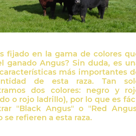
s fijado en la gama de colores qu
el ganado Angus? Sin duda, es un
 características más importantes d
entidad de esta raza. Tan sol
tramos dos colores: negro y roj
do o rojo ladrillo), por lo que es fác
trar "Black Angus" o "Red Angus
 se refieren a esta raza.