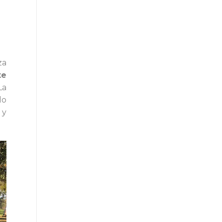
za
te
La
do
 y