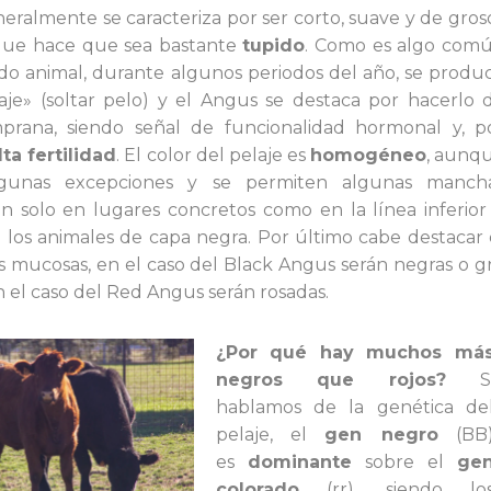
neralmente se caracteriza por ser corto, suave y de gros
 que hace que sea bastante
tupido
. Como es algo com
o animal, durante algunos periodos del año, se produ
aje» (soltar pelo) y el Angus se destaca por hacerlo 
prana, siendo señal de funcionalidad hormonal y, p
lta fertilidad
. El color del pelaje es
homogéneo
, aunq
lgunas excepciones y se permiten algunas manch
an solo en lugares concretos como en la línea inferior
 los animales de capa negra. Por último cabe destacar 
as mucosas, en el caso del Black Angus serán negras o gr
n el caso del Red Angus serán rosadas.
¿Por qué hay muchos má
negros que rojos?
S
hablamos de la genética de
pelaje, el
gen negro
(BB
es
dominante
sobre el
ge
colorado
(rr), siendo lo