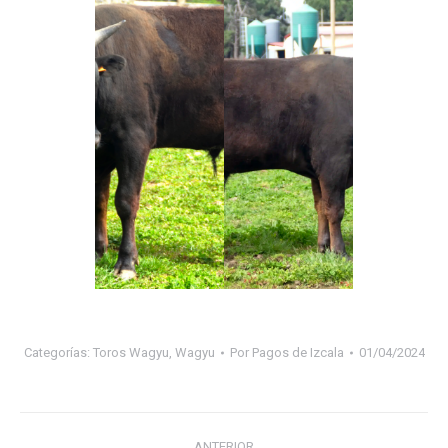
Categorías:
Toros Wagyu
,
Wagyu
Por
Pagos de Izcala
01/04/2024
Navegación
ANTERIOR