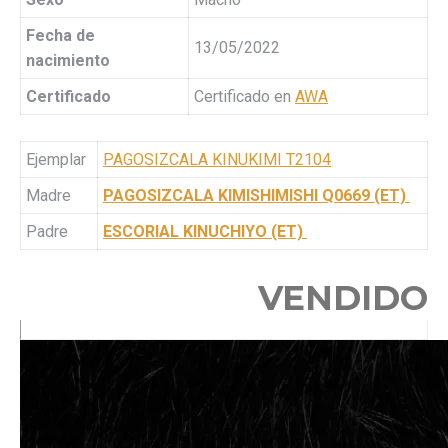
Fecha de
13/05/2022
nacimiento
Certificado
Certificado en
AWA
Ejemplar
PAGOSIZCALA KINUKIMI T2104
Madre
PAGOSIZCALA KIMISHIMISHI Q0669 (ET)
Padre
ESCORIAL KINUCHIYO (ET)
VENDIDO