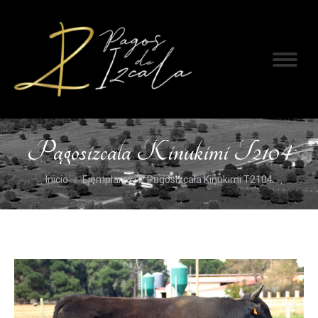
Pagosizcala Kinukimi T2104
Estás aquí:
Inicio
Ejemplares
Pagosizcala Kinukimi T2104