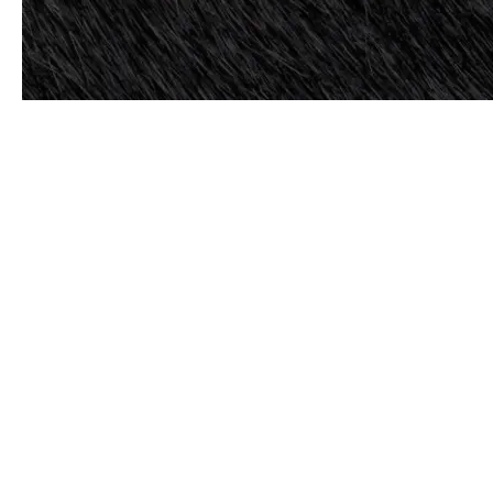
ALTA GENÉTICA
AUSTRALIANA
.
PAGOSIZCALA KINUKIMI T2104 se trata de un WAGYU
FULLBLOOD, descendiente del prestigioso BLACKMORE
KINUSURUKIKU H224, un ejemplar de la más alta genética
australiana y 100% de la línea tajima. Añadido a su
excelente genética, es un animal nacido y criado en
completa libertad en Finca Izcala. A lo largo de su vida ha
sido alimentado con una cuidada selección de
leguminosas.