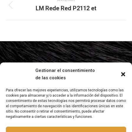
entre
LM Rede Red P2112 et
Proyecto
anterior
proyectos
Gestionar el consentimiento
de las cookies
Para ofrecer las mejores experiencias, utilizamos tecnologías como las
cookies para almacenar y/o acceder a la información del dispositivo. El
¿Te has fijado en los colores del ganado Angus?
consentimiento de estas tecnologías nos permitirá procesar datos como
el comportamiento de navegación o las identificaciones únicas en este
sitio. No consentir o retirar el consentimiento, puede afectar
Aviso legal
negativamente a ciertas características y funciones.
Política de privacidad